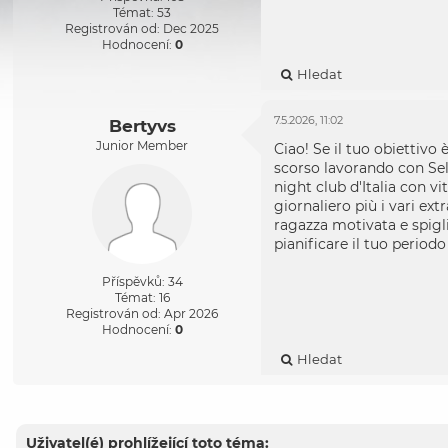
Témat: 53
Registrován od: Dec 2025
Hodnocení:
0
Hledat
7.5.2026, 11:02
Bertyvs
Junior Member
Ciao! Se il tuo obiettivo
scorso lavorando con Se
night club d'Italia con vi
giornaliero più i vari ex
ragazza motivata e spigli
pianificare il tuo periodo
Příspěvků: 34
Témat: 16
Registrován od: Apr 2026
Hodnocení:
0
Hledat
Uživatel(é) prohlížející toto téma: