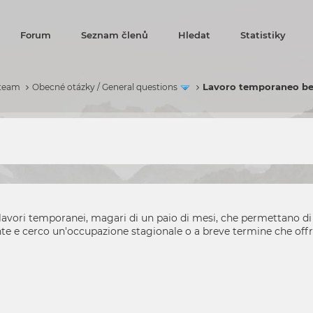
Forum
Seznam členů
Hledat
Statistiky
Lavoro temporaneo b
 team
Obecné otázky / General questions
lavori temporanei, magari di un paio di mesi, che permettano di
te e cerco un'occupazione stagionale o a breve termine che offr