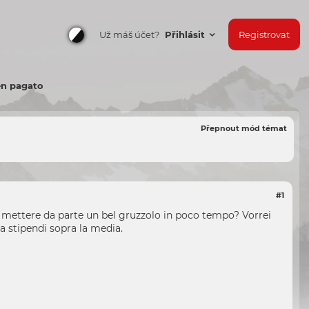
Už máš účet?
Přihlásit
Registrovat
en pagato
Přepnout mód témat
#1
 mettere da parte un bel gruzzolo in poco tempo? Vorrei
a stipendi sopra la media.