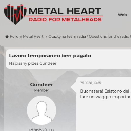
Web
Forum Metal Heart
Otázky na team rádia / Questions for the radio
Lavoro temporaneo ben pagato
Napisany przez
Gundeer
7.5.2026, 10:55
Gundeer
Member
Buonasera! Esistono dei 
fare un viaggio importan
Příspěvků: 103