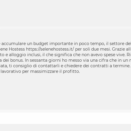
 è accumulare un budget importante in poco tempo, il settore dell
lene Hostess
https://selenehostess.it/
per soli due mesi. Grazie al
tto e alloggio inclusi, il che significa che non avevo spese vive. 
tra dei bonus. In sessanta giorni ho messo via una cifra che in u
ata, ti consiglio di contattarli e chiedere dei contratti a termine
 lavorativo per massimizzare il profitto.