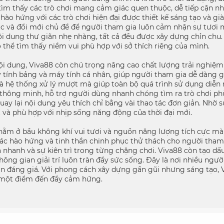
 tìm thấy các trò chơi mang cảm giác quen thuộc, dễ tiếp cận nh
hào hứng với các trò chơi hiện đại được thiết kế sáng tạo và g
và đổi mới chủ đề để người tham gia luôn cảm nhận sự tươi mới 
ội dung thư giãn nhẹ nhàng, tất cả đều được xây dựng chỉn chu
ó thể tìm thấy niềm vui phù hợp với sở thích riêng của mình.
ội dung, Viva88 còn chú trọng nâng cao chất lượng trải nghiệm
y tính bảng và máy tính cá nhân, giúp người tham gia dễ dàng giải
và hệ thống xử lý mượt mà giúp toàn bộ quá trình sử dụng diễn 
 thông minh, hỗ trợ người dùng nhanh chóng tìm ra trò chơi phù 
uay lại nội dung yêu thích chỉ bằng vài thao tác đơn giản. Nhờ
ạt và phù hợp với nhịp sống năng động của thời đại mới.
nằm ở bầu không khí vui tươi và nguồn năng lượng tích cực mà 
giác hào hứng và tinh thần chinh phục thử thách cho người th
ạ nhanh và sự kiên trì trong từng chặng chơi. Viva88 còn tạo d
 không gian giải trí luôn tràn đầy sức sống. Đây là nơi nhiều n
ãn đáng giá. Với phong cách xây dựng gần gũi nhưng sáng tạo, 
 một điểm đến đầy cảm hứng.