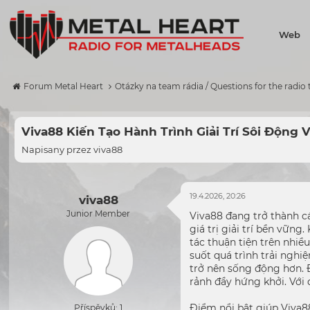
Web
Forum Metal Heart
Otázky na team rádia / Questions for the radio
Viva88 Kiến Tạo Hành Trình Giải Trí Sôi Động
Napisany przez
viva88
19.4.2026, 20:26
viva88
Junior Member
Viva88 đang trở thành c
giá trị giải trí bền vữn
tác thuận tiện trên nhiề
suốt quá trình trải ngh
trở nên sống động hơn. 
rảnh đầy hứng khởi. Với 
Điểm nổi bật giúp
Viva8
Příspěvků: 1