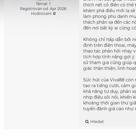
Témat: 1
thích nét cổ điển có thể
Registrován od: Apr 2026
khám phá điều mới lạ sẽ 
Hodnocení:
0
làm phong phú danh mục 
thách phản xạ đến các n
đến nơi bất kỳ ai cũng c
Không chỉ hấp dẫn bởi n
định trên điện thoại, má
thao tác phản hồi nhạy 
tích hợp tính năng gợi ý
sử tham gia cũng giúp q
giác thân thiện, linh ho
Sức hút của Viva88 còn 
tạo ra tiếng cười, cảm 
khả năng tư duy, phản x
nhịp điệu sôi nổi, khiến
khoảng thời gian thư gi
tuyến đánh giá cao như
Hledat