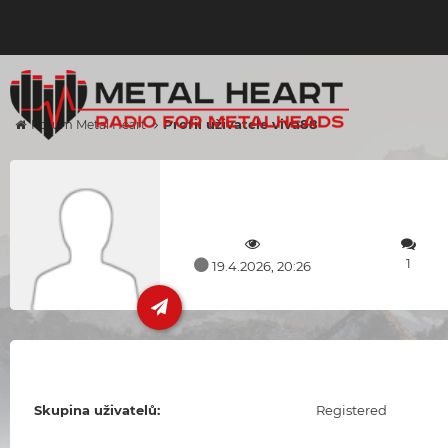
Profil uživatele viva88
Forum Metal Heart
1
19.4.2026, 20:26
Skupina uživatelů:
Registered