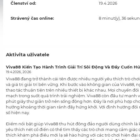
Členství od:
19.4.2026
Strávený čas online:
8 minut(y), 36 sekun
Aktivita uživatele
Viva88 Kiến Tạo Hành Trình Giải Trí Sôi Động Và Đầy Cuốn Hú
19.4.2026, 20:26
Viva88 đang trở thành cái tên được nhiều người yêu thích trò ch
và giá trị giải trí bền vững. Khi bước vào không gian của Viva88
thao tác thuận tiện trên nhiều thiết bị khác nhau. Mọi chuyển đổ
mạch trong suốt quá trình trải nghiệm. Viva88 còn đầu tư mạnh 
phút giây thư giãn trở nên sống động hơn. Đây là nơi phù hợp c
hưởng khoảng thời gian rảnh đầy hứng khởi. Với định hướng đổi mớ
số hiện nay.
Điểm nổi bật giúp
Viva88
thu hút đông đảo người dùng chính là k
yêu thích nét cổ điển có thể tìm thấy các trò chơi mang cảm giác 
thích khám phá điều mới lạ sẽ hào hứng với các trò chơi hiện đại