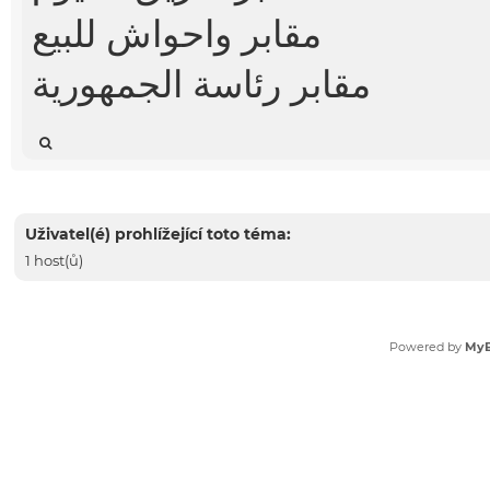
مقابر واحواش للبيع
مقابر رئاسة الجمهورية
Uživatel(é) prohlížející toto téma:
1 host(ů)
Powered by
My