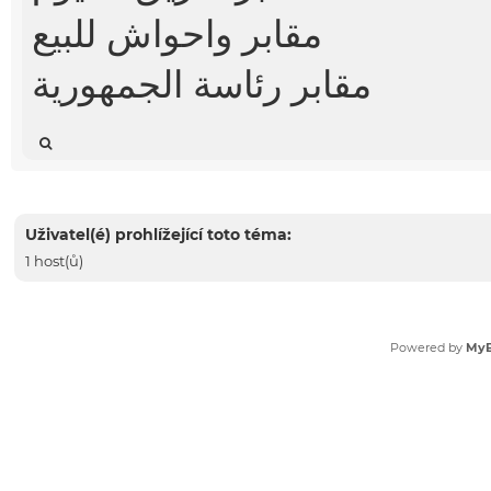
مقابر واحواش للبيع
مقابر رئاسة الجمهورية
Uživatel(é) prohlížející toto téma:
1 host(ů)
Powered by
My