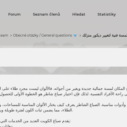
Forum
Seznam členů
Hledat
Statistiky
ة فنية لتغيير ديكور منزلك
 team
Obecné otázky / General questions
 المكان لمسة جمالية جديدة ويغير من أجوائه. فالألوان ليست مجرد طلاء على 
احة الأفراد النفسية. لذلك فإن اختيار
صباغ شاطر
أدوات مناسبة. الصباغ الشاطر يعرف كيف يختار الألوان المناسبة للمساحات، وي
الطلاء، مما يضمن ثبات اللون لفترة طويلة ويمنع أي تشققات أو تقشير لاحقًا.
العديد من الخدمات التي تناسب جميع الاحتياجات، ومنها:
يقدم
صباغ الكويت
دهانات داخلية وخارجية للمنازل والفلل.