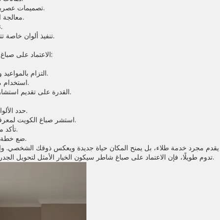
تصميمات عصرية باستخدام الدهانات الديكورية.
معالجة الرطوبة والتشققات قبل الطلاء.
تركيب ورق جدران بجودة عالية.
تنفيذ ألوان خاصة تتناسب مع أثاث المكان وإضاءته.
يعني أنك ستحصل على:
الاعتماد على
صباغ
التزام بالمواعيد وإنجاز العمل في الوقت المحدد.
استخدام مواد عالية الجودة تدوم لسنوات.
القدرة على تقديم استشارات في اختيار الألوان المناسبة.
حدد الألوان التي تناسب طبيعة كل غرفة.
لمعرفة أفضل أنواع الدهانات للمكان.
استشر
صباغ الكويت
تأكد من وجود تهوية جيدة أثناء العمل.
ضع خطة لترتيب الأثاث بعد انتهاء الدهان.
ا يقدم مجرد خدمة طلاء، بل يمنح المكان حياة جديدة ويعكس ذوقك الشخصي. و
تدوم طويلًا، فإن الاعتماد على صباغ شاطر سيكون الخيار الأمثل لتحويل الجدران إلى لوحات فنية تبهر الجميع.