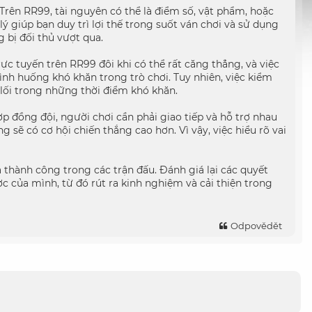
Trên RR99, tài nguyên có thể là điểm số, vật phẩm, hoặc
ý giúp bạn duy trì lợi thế trong suốt ván chơi và sử dụng
 bị đối thủ vượt qua.
rực tuyến trên RR99 đôi khi có thể rất căng thẳng, và việc
tình huống khó khăn trong trò chơi. Tuy nhiên, việc kiểm
c lối trong những thời điểm khó khăn.
p đồng đội, người chơi cần phải giao tiếp và hỗ trợ nhau
 sẽ có cơ hội chiến thắng cao hơn. Vì vậy, việc hiểu rõ vai
à thành công trong các trận đấu. Đánh giá lại các quyết
c của mình, từ đó rút ra kinh nghiệm và cải thiện trong
Odpovědět