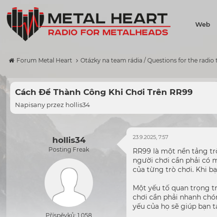
Web
Forum Metal Heart
Otázky na team rádia / Questions for the radio
Cách Để Thành Công Khi Chơi Trên RR99
Napisany przez
hollis34
23.9.2025, 7:57
hollis34
Posting Freak
RR99 là một nền tảng tr
người chơi cần phải có m
của từng trò chơi. Khi b
Một yếu tố quan trọng t
chơi cần phải nhanh chón
yếu của họ sẽ giúp bạn t
Příspěvků: 1 058