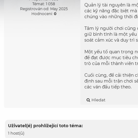
Témat: 1 058
Quản lý tài nguyên là mộ
Registrován od: May 2025
các kỹ năng đặc biệt mà 
Hodnocení:
0
chúng vào những thời đi
Tâm lý người chơi cũng đ
giữ bình tĩnh là một yếu
soát cảm xúc và duy trì 
Một yếu tố quan trọng nữ
để đạt được mục tiêu chu
trò của mỗi thành viên t
Cuối cùng, để cải thiện 
định sau mỗi trận chơi s
các ván đấu tiếp theo.
Hledat
Uživatel(é) prohlížející toto téma:
1 host(ů)