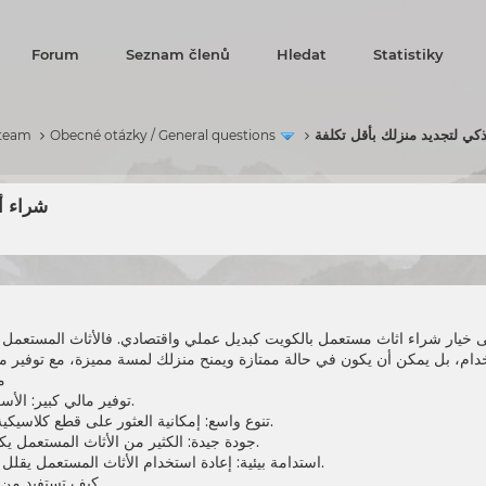
Forum
Seznam členů
Hledat
Statistiky
كي لتجديد منزلك بأقل تكلفة
 team
Obecné otázky / General questions
شراء أ
ى خيار
شراء اثاث مستعمل
بالكويت كبديل عملي واقتصادي. فالأثاث المستعمل لا
م
توفير مالي كبير: الأسعار أقل بكثير من الأثاث الجديد.
تنوع واسع: إمكانية العثور على قطع كلاسيكية أو حديثة تناسب جميع الأذواق.
جودة جيدة: الكثير من الأثاث المستعمل يكون بحالة ممتازة أو شبه جديدة.
استدامة بيئية: إعادة استخدام الأثاث المستعمل يقلل من الهدر ويحافظ على الموارد.
كيف تستفيد من