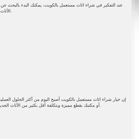
عند التفكير في
شراء اثاث مستعمل
بالكويت، يمكنك البدء بالبحث عن
الأثاث، مما يساعدك على اتخاذ القرار بسهولة. كما يمكنك معاينة الأثاث بنفسك للتأكد من جودته ومطابقته لاحتياجاتك.
إن خيار
شراء اثاث مستعمل
بالكويت أصبح اليوم من أكثر الحلول العملية 
أو مكتبك بقطع مميزة وبتكلفة أقل بكثير من الأثاث الجديد. ومع تعدد أماكن بيع الأثاث المستعمل بالكويت، أصبح من السهل العثور على ما يناسبك ويعكس ذوقك الخاص.