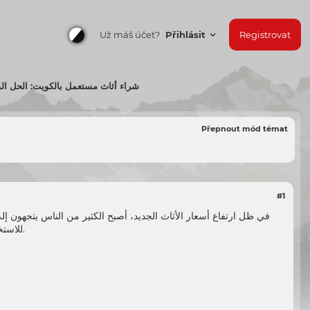
Už máš účet?
Přihlásit
Registrovat
شراء أثاث مستعمل بالكويت: الحل الذ
Přepnout mód témat
#1
في ظل ارتفاع أسعار الأثاث الجديد، أصبح الكثير من الناس يتجهون إل
للاستخدام، بل يمكن أن يكون في حالة ممتازة ويمنح منزلك لمسة مميزة، مع توفير مبالغ كبيرة مقارنة بشراء الجديد.