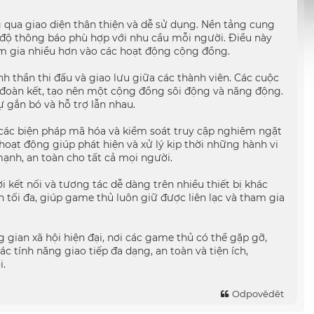
qua giao diện thân thiện và dễ sử dụng. Nền tảng cung
hế độ thông báo phù hợp với nhu cầu mỗi người. Điều này
m gia nhiều hơn vào các hoạt động cộng đồng.
 thần thi đấu và giao lưu giữa các thành viên. Các cuộc
ự đoàn kết, tạo nên một cộng đồng sôi động và năng động.
gắn bó và hỗ trợ lẫn nhau.
 các biện pháp mã hóa và kiểm soát truy cập nghiêm ngặt
hoạt động giúp phát hiện và xử lý kịp thời những hành vi
nh, an toàn cho tất cả mọi người.
kết nối và tương tác dễ dàng trên nhiều thiết bị khác
 tối đa, giúp game thủ luôn giữ được liên lạc và tham gia
gian xã hội hiện đại, nơi các game thủ có thể gặp gỡ,
 tính năng giao tiếp đa dạng, an toàn và tiện ích,
i.
Odpovědět