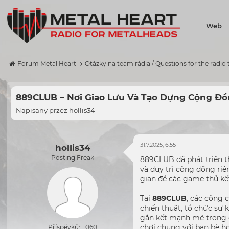
Web
Forum Metal Heart
Otázky na team rádia / Questions for the radio
889CLUB – Nơi Giao Lưu Và Tạo Dựng Cộng Đ
Napisany przez
hollis34
31.7.2025, 6:55
hollis34
Posting Freak
889CLUB đã phát triển t
và duy trì cộng đồng ri
gian để các game thủ kế
Tại
889CLUB
, các công 
chiến thuật, tổ chức sự 
gắn kết mạnh mẽ trong c
chơi chung với bạn bè h
Příspěvků: 1 060