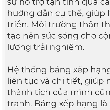
sự hỗ trợ tận tình qua c
hướng dẫn cụ thể, giúp 
triển. Môi trường thân t
tạo nên sức sống cho cộ
lượng trải nghiệm.
Hệ thống bảng xếp hạng
liên tục và chi tiết, giú
thành tích của mình cũn
tranh. Bảng xếp hạng là