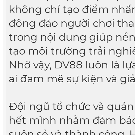
không chỉ tạo điểm nhấ
đông đảo người chơi tha
trong nội dung giúp nền 
tạo môi trường trải nghi
Nhờ vậy, DV88 luôn là l
ai đam mê sự kiện và giả
Đội ngũ tổ chức và quản
hết mình nhằm đảm bảo 
suôn sẻ và thành công. 