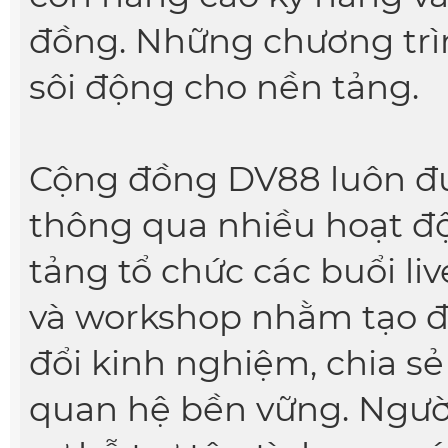
đồng. Những chương trì
sôi động cho nền tảng.
Cộng đồng DV88 luôn đư
thông qua nhiều hoạt độ
tảng tổ chức các buổi li
và workshop nhằm tạo đi
đổi kinh nghiệm, chia s
quan hệ bền vững. Ngườ