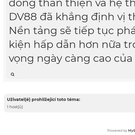
đồng thân thiện và hệ t
DV88 đã khẳng định vị t
Nền tảng sẽ tiếp tục ph
kiện hấp dẫn hơn nữa tr
vọng ngày càng cao của
Uživatel(é) prohlížející toto téma:
1 host(ů)
Powered by
My