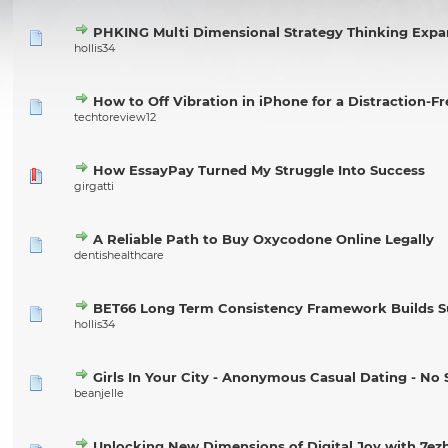
PHKING Multi Dimensional Strategy Thinking Exp
hollis34
How to Off Vibration in iPhone for a Distraction-F
techtoreview12
How EssayPay Turned My Struggle Into Success
girgatti
A Reliable Path to Buy Oxycodone Online Legally
dentishealthcare
BET66 Long Term Consistency Framework Builds Su
hollis34
Girls In Your City - Anonymous Casual Dating - No 
beanjelle
Unlocking New Dimensions of Digital Joy with 7ezb