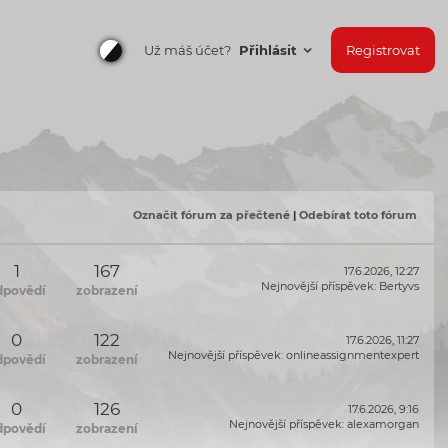
Už máš účet?
Přihlásit
Registrovat
Označit fórum za přečtené
|
Odebírat toto fórum
1
167
17.6.2026, 12:27
Nejnovější příspěvek
:
Bertyvs
dpovědí
zobrazení
0
122
17.6.2026, 11:27
Nejnovější příspěvek
:
onlineassignmentexpert
dpovědí
zobrazení
0
126
17.6.2026, 9:16
Nejnovější příspěvek
:
alexamorgan
dpovědí
zobrazení