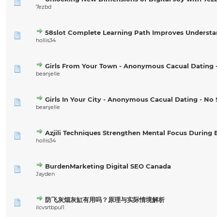
7ezbd
58slot Complete Learning Path Improves Underst
hollis34
Girls From Your Town - Anonymous Cacual Dating -
beanjelle
Girls In Your City - Anonymous Cacual Dating - No 
beanjelle
Azjili Techniques Strengthen Mental Focus During
hollis34
BurdenMarketing Digital SEO Canada
Jayden
防飞灰烟灰缸有用吗？原理与实际情境解析
ilcvsrtbpul1