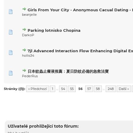
Girls From Your City - Anonymous Cacual Dating - 
beanjelle
Parking lotnisko Chopina
DarkoP
7jl Advanced Interaction Flow Enhancing Digital E
hollis34
日本蚊蟲止癢液推薦：夏日防蚊必備的急救法寶
PederRus
Stránky ({1}):
« Předchozí
1
…
54
55
56
57
58
…
248
Další »
Uživatelé prohlížející toto fórum: