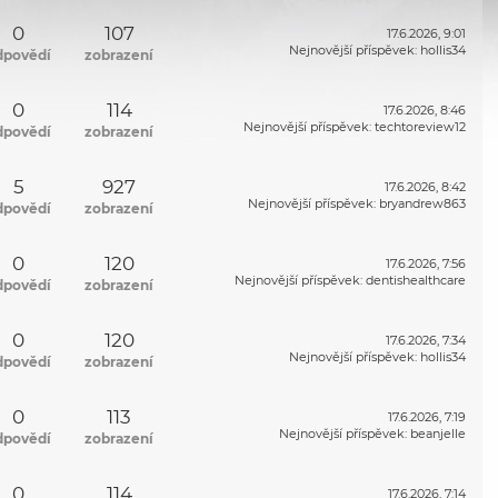
0
107
17.6.2026, 9:01
Nejnovější příspěvek
:
hollis34
dpovědí
zobrazení
0
114
17.6.2026, 8:46
Nejnovější příspěvek
:
techtoreview12
dpovědí
zobrazení
5
927
17.6.2026, 8:42
Nejnovější příspěvek
:
bryandrew863
dpovědí
zobrazení
0
120
17.6.2026, 7:56
Nejnovější příspěvek
:
dentishealthcare
dpovědí
zobrazení
0
120
17.6.2026, 7:34
Nejnovější příspěvek
:
hollis34
dpovědí
zobrazení
0
113
17.6.2026, 7:19
Nejnovější příspěvek
:
beanjelle
dpovědí
zobrazení
0
114
17.6.2026, 7:14