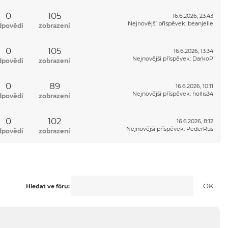
0
105
16.6.2026, 23:43
Nejnovější příspěvek
:
beanjelle
dpovědí
zobrazení
0
105
16.6.2026, 13:34
Nejnovější příspěvek
:
DarkoP
dpovědí
zobrazení
0
89
16.6.2026, 10:11
Nejnovější příspěvek
:
hollis34
dpovědí
zobrazení
0
102
16.6.2026, 8:12
Nejnovější příspěvek
:
PederRus
dpovědí
zobrazení
Hledat ve fóru: