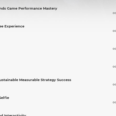
ands Game Performance Mastery
o
ree Experience
o
o
o
stainable Measurable Strategy Success
o
Selfie
o
d Interactivity