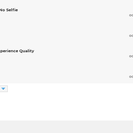
No Selfie
o
o
xperience Quality
o
o