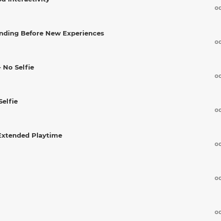
o
anding Before New Experiences
o
 No Selfie
o
Selfie
o
 Extended Playtime
o
o
o