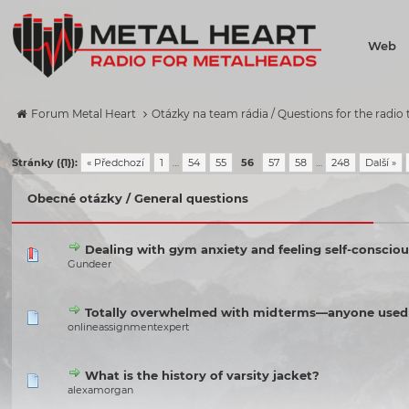
Web
Forum Metal Heart
Otázky na team rádia / Questions for the radio
Stránky ({1}):
« Předchozí
1
…
54
55
56
57
58
…
248
Další »
Obecné otázky / General questions
Dealing with gym anxiety and feeling self-conscio
Gundeer
Totally overwhelmed with midterms—anyone used a
onlineassignmentexpert
What is the history of varsity jacket?
alexamorgan