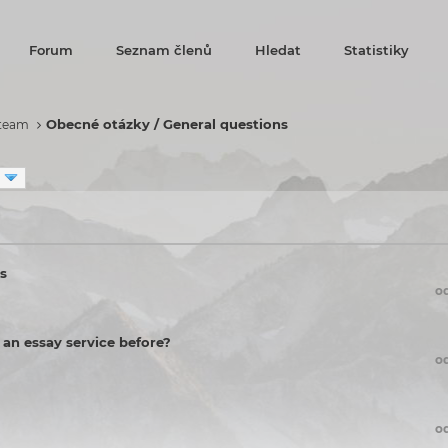
Forum
Seznam členů
Hledat
Statistiky
Obecné otázky / General questions
 team
us
o
n essay service before?
o
o