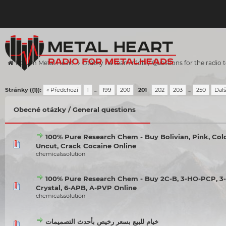
Forum Metal Heart
Otázky na team rádia / Questions for the radio
Stránky ({1}):
« Předchozí
1
…
199
200
201
202
203
…
250
Dalš
Obecné otázky / General questions
100% Pure Research Chem - Buy Bolivian, Pink, Col
Uncut, Crack Cocaine Online
chemicalssolution
100% Pure Research Chem - Buy 2C-B, 3-HO-PCP, 
Crystal, 6-APB, A-PVP Online
chemicalssolution
خيام للبيع بسعر رخيص بأحدث التصميمات