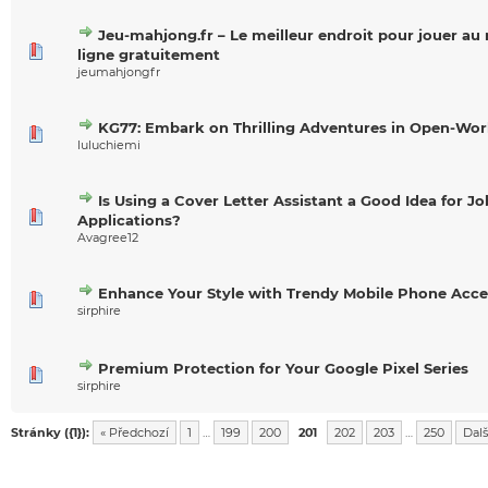
Jeu-mahjong.fr – Le meilleur endroit pour jouer a
ligne gratuitement
jeumahjongfr
KG77: Embark on Thrilling Adventures in Open-Wo
luluchiemi
Is Using a Cover Letter Assistant a Good Idea for Jo
Applications?
Avagree12
Enhance Your Style with Trendy Mobile Phone Acce
sirphire
Premium Protection for Your Google Pixel Series
sirphire
Stránky ({1}):
« Předchozí
1
…
199
200
201
202
203
…
250
Dalš