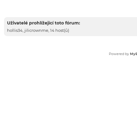
Uživatelé prohlížející toto fórum:
hollis34
,
jilicrownme
, 14 host(ů)
Powered by
My