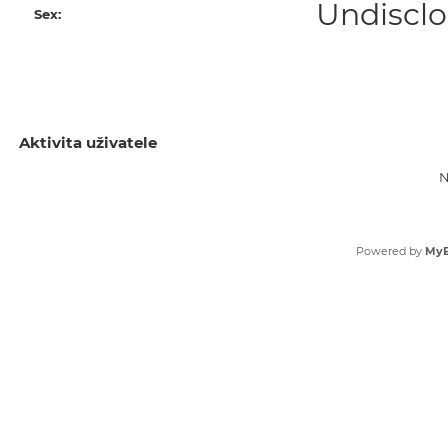
Undiscl
Sex:
Aktivita uživatele
N
Powered by
My