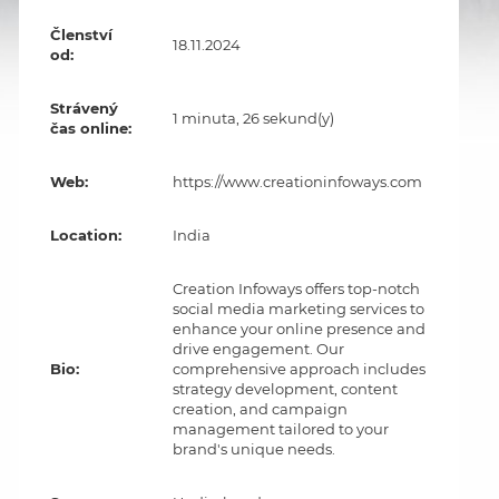
Členství
18.11.2024
od:
Strávený
1 minuta, 26 sekund(y)
čas online:
Web:
https://www.creationinfoways.com
Location:
India
Creation Infoways offers top-notch
social media marketing services to
enhance your online presence and
drive engagement. Our
Bio:
comprehensive approach includes
strategy development, content
creation, and campaign
management tailored to your
brand's unique needs.