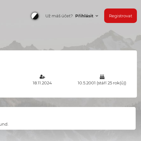
Už máš účet?
Přihlásit
Registrovat
18.11.2024
10.5.2001 (stáří 25 rok(ů))
ound.