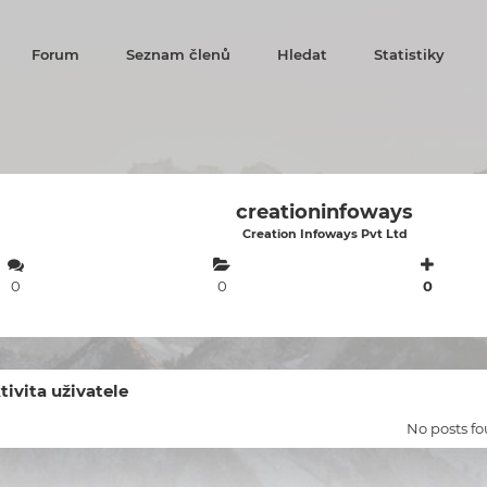
Forum
Seznam členů
Hledat
Statistiky
creationinfoways
Creation Infoways Pvt Ltd
0
0
0
tivita uživatele
No posts f