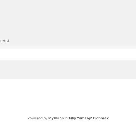
ledat
Powered by
MyBB
. Skin:
Filip 'SimLay' Cichorek