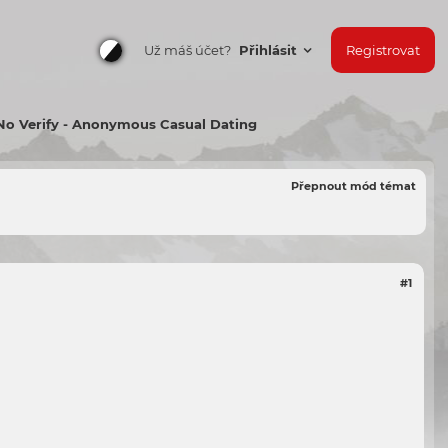
Už máš účet?
Přihlásit
Registrovat
 No Verify - Anonymous Casual Dating
Přepnout mód témat
#1