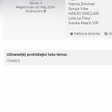
Témat: 3
Hanna Zimmer
Registrován od: May 2024
Sonya Vibe
Hodnocení:
0
HAILEY SINCLAIR
Lola La Fleur
Ivanka Peach VIP
Webová stránka
H
Uživatel(é) prohlížející toto téma:
1 host(ů)