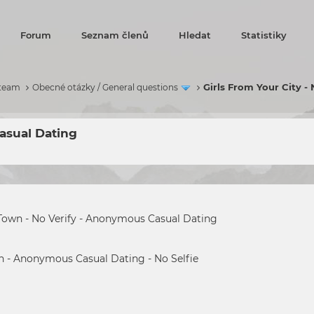
Forum
Seznam členů
Hledat
Statistiky
Girls From Your City -
 team
Obecné otázky / General questions
Casual Dating
 Town - No Verify - Anonymous Casual Dating
wn
- Anonymous Casual Dating - No Selfie