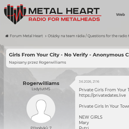
Web
Forum Metal Heart
Otázky na team rádia / Questions for the radio
Girls From Your City - No Verify - Anonymous 
Napisany przez
Rogerwilliams
3.6.2026, 21:16
Rogerwilliams
LsdytutMS
Private Girls From Your
https://privatedates.live
Private Girls In Your To
NEW GIRLS
Mary
Putri
Příspěvků: 7