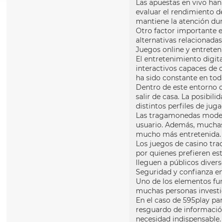
Las apuestas en vivo han
evaluar el rendimiento 
mantiene la atención dur
Otro factor importante e
alternativas relacionadas
Juegos online y entreten
El entretenimiento digit
interactivos capaces de 
ha sido constante en toda
Dentro de este entorno c
salir de casa. La posib
distintos perfiles de jug
Las tragamonedas modern
usuario. Además, muchas 
mucho más entretenida.
Los juegos de casino tr
por quienes prefieren es
lleguen a públicos divers
Seguridad y confianza en
Uno de los elementos fun
muchas personas investi
En el caso de 595play par
resguardo de información
necesidad indispensable.