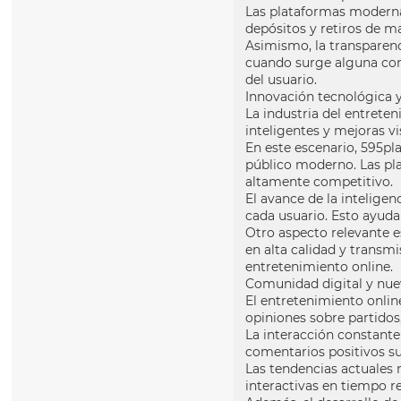
Las plataformas modernas
depósitos y retiros de m
Asimismo, la transparenc
cuando surge alguna cons
del usuario.
Innovación tecnológica y
La industria del entrete
inteligentes y mejoras v
En este escenario, 595pl
público moderno. Las pl
altamente competitivo.
El avance de la inteligen
cada usuario. Esto ayuda
Otro aspecto relevante e
en alta calidad y transmi
entretenimiento online.
Comunidad digital y nue
El entretenimiento onli
opiniones sobre partidos,
La interacción constante
comentarios positivos su
Las tendencias actuales 
interactivas en tiempo r