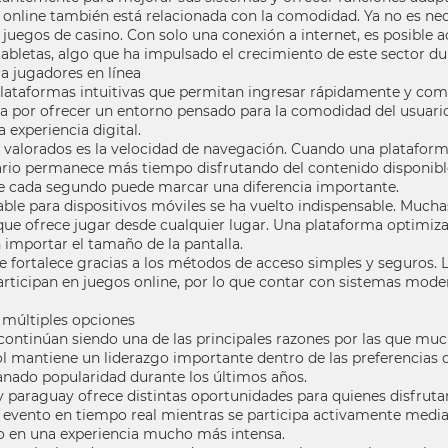
 online también está relacionada con la comodidad. Ya no es nece
e juegos de casino. Con solo una conexión a internet, es posibl
 tabletas, algo que ha impulsado el crecimiento de este sector du
a jugadores en línea
plataformas intuitivas que permitan ingresar rápidamente y com
a por ofrecer un entorno pensado para la comodidad del usuari
 experiencia digital.
 valorados es la velocidad de navegación. Cuando una platafor
uario permanece más tiempo disfrutando del contenido disponibl
de cada segundo puede marcar una diferencia importante.
ble para dispositivos móviles se ha vuelto indispensable. Mucha
d que ofrece jugar desde cualquier lugar. Una plataforma optim
n importar el tamaño de la pantalla.
e fortalece gracias a los métodos de acceso simples y seguros. 
articipan en juegos online, por lo que contar con sistemas mod
 múltiples opciones
continúan siendo una de las principales razones por las que muc
ol mantiene un liderazgo importante dentro de las preferencias
nado popularidad durante los últimos años.
y paraguay ofrece distintas oportunidades para quienes disfrutan
evento en tiempo real mientras se participa activamente median
o en una experiencia mucho más intensa.