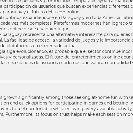
 eventos especiales y promociones temporales ayuda a mantener el
a participación de usuarios que buscan experiencias diferentes 
 paraguay y el futuro del juego online
al continúa expandiéndose en Paraguay y en toda América Latina 
as cada vez más completas. Plataformas modernas han logrado tr
egos online desde cualquier lugar.
y paraguay representa una alternativa interesante para quienes 
l. La facilidad de acceso, la variedad de juegos y la importancia
 de plataformas en el mercado actual.
gía siga evolucionando, es probable que el sector continúe inc
vas y personalizadas. El futuro del entretenimiento online apun
a las necesidades de usuarios modernos que valoran comodidad 
s grown significantly among those seeking at-home fun with use
tion and quick options for participating in games and betting.
layers to feel comfortable while enjoying every available activit
rs. Furthermore, its focus on trust helps make each session more 