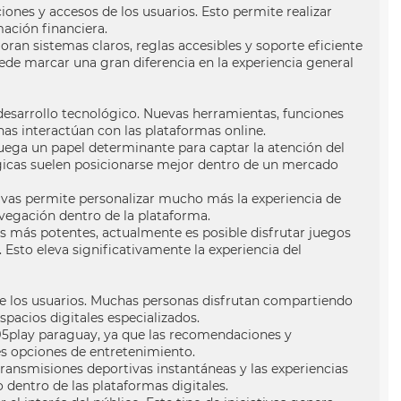
ones y accesos de los usuarios. Esto permite realizar
ación financiera.
ran sistemas claros, reglas accesibles y soporte eficiente
ede marcar una gran diferencia en la experiencia general
desarrollo tecnológico. Nuevas herramientas, funciones
as interactúan con las plataformas online.
uega un papel determinante para captar la atención del
gicas suelen posicionarse mejor dentro de un mercado
activas permite personalizar mucho más la experiencia de
vegación dentro de la plataforma.
vos más potentes, actualmente es posible disfrutar juegos
 Esto eleva significativamente la experiencia del
e los usuarios. Muchas personas disfrutan compartiendo
spacios digitales especializados.
595play paraguay, ya que las recomendaciones y
es opciones de entretenimiento.
ransmisiones deportivas instantáneas y las experiencias
 dentro de las plataformas digitales.