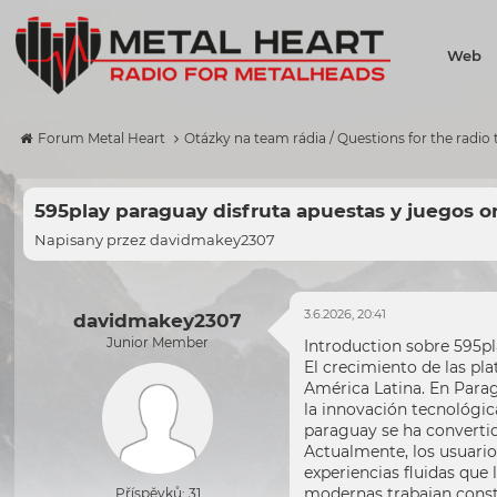
Web
Forum Metal Heart
Otázky na team rádia / Questions for the radio
595play paraguay disfruta apuestas y juegos 
Napisany przez
davidmakey2307
3.6.2026, 20:41
davidmakey2307
Junior Member
Introduction sobre 595pl
El crecimiento de las pl
América Latina. En Parag
la innovación tecnológic
paraguay se ha convertid
Actualmente, los usuari
experiencias fluidas que
modernas trabajan consta
Příspěvků: 31