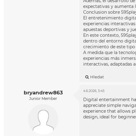
Además, el desarrollo de
expectativas y aumenta l
Conclusion sobre 595play
El entretenimiento digit
experiencias interactiv
apuestas deportivas y ju
En este contexto, 595pla
dentro del entorno digita
crecimiento de este tipo
A medida que la tecnolo
experiencias más inmersi
interactivas, adaptadas 
Hledat
4.6.2026, 5:45
bryandrew863
Junior Member
Digital entertainment ha
appreciate simple naviga
experience that allows p
design, ideal for beginne