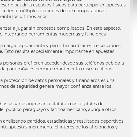
sario acudir a espacios físicos para participar en apuestas
e acceder a múltiples opciones desde computadoras,
rante los últimos años.
enzar a jugar sin procesos complicados. En este aspecto,
o, integrando herramientas modernas y funciones
ma carga rápidamente y permite cambiar entre secciones
e. Esto resulta especialmente importante en apuestas
s personas prefieren acceder desde sus teléfonos debido a
izada para móviles permite mantener la misma calidad
La protección de datos personales y financieros es una
ernos de seguridad genera mayor confianza entre los
hos usuarios ingresan a plataformas digitales de
 del público paraguayo y latinoamericano, aunque otros
 analizando partidos, estadísticas y resultados deportivos.
te apuestas incrementa el interés de los aficionados y