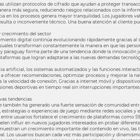
 utilizan protocolos de cifrado que ayudan a proteger transacci
anera más segura, reduciendo riesgos relacionados con la inform
ia en los procesos genera mayor tranquilidad. Los jugadores valo
ulta o inconveniente técnico. Una buena atención al cliente pu
 crecimiento del sector
nimiento digital continúa evolucionando rápidamente gracias al 
isuales transforman constantemente la manera en que las person
ay paraguay forma parte de una tendencia donde la innovación j
ataformas que logran adaptarse a las nuevas demandas tecnoló
cia artificial, los sistemas automatizados y las funciones inter
 a ofrecer recomendaciones, optimizar procesos y mejorar la na
s la velocidad de conexión. Gracias a internet móvil y dispositi
siones deportivas en tiempo real sin interrupciones importantes.
vas tendencias
ne también ha generado una fuerte sensación de comunidad entr
 estrategias o experiencias de juego mediante redes sociales y e
 entre usuarios fortalece el crecimiento de plataformas como 
elen influir en nuevos jugadores interesados en probar diferent
muestran un crecimiento importante del contenido en vivo, las t
eal. Los usuarios buscan cada vez más participación y dinamismo