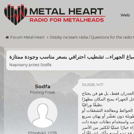
Web
Forum Metal Heart
Otázky na team rádia / Questions for the radio
اغ الجهراء… تشطيب احترافي بسعر مناسب وجودة ممتازة
Napisany przez
Sodfa
3.6.2026, 14:17
Sodfa
Posting Freak
لجدران فقط، بل هو فن يحتاج
ل الجهراء يمنح المكان مظهرًا
نظيفًا وراقيًا.
الحوائط ومعالجة التشققات أو
سب واستخدام دهانات جيدة ذات
ء
ة تبدو أوسع وأكثر إشراقًا أو
Příspěvků: 1 078