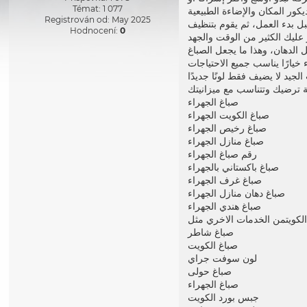
Témat: 1 077
Registrován od: May 2025
قبل بدء العمل، ثم يقوم بتنظيف
Hodnocení:
0
 الدهان، وهذا ما يجعل الصباغ
جيد لا يضيف فقط لونًا جديدًا
صباغ الجهراء
صباغ الكويت الجهراء
صباغ رخيص الجهراء
صباغ منازل الجهراء
رقم صباغ الجهراء
صباغ باكستاني بالجهراء
صباغ غرف الجهراء
صباغ دهان منازل الجهراء
صباغ هندي الجهراء
لكويت
صباغ شاطر
صباغ الكويت
لون سوفت جراي
صباغ حولى
صباغ الجهراء
جبس بورد الكويت