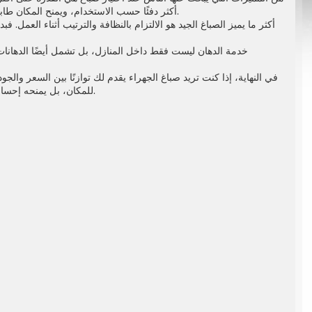
أكثر دفئًا حسب الاستخدام، ويمنح المكان طابعًا مميزًا. الصباغ المحترف يساعدك في اختيار الدرجات اللونية التي تتناسب مع ديكور المكان والإضاءة الطبيعية.
أكثر ما يميز الصباغ الجيد هو الالتزام بالنظافة والترتيب أثناء العمل
خدمة الدهان ليست فقط داخل المنازل، بل تشمل أيضًا الدهانات 
في النهاية، إذا كنت تريد
صباغ الجهراء
يقدم لك توازنًا بين السعر والجو
للمكان، بل يمنحه إحساسًا متجدّدًا وجمالًا يدوم لفترة طويلة. تواصل مع صباغ محترف واحصل على نتيجة ترضيك وتتناسب مع ميزانيتك.