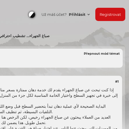
Už máš účet?
Přihlásit
Registrovat
صباغ الجهراء… تشطيب احترافي
Přepnout mód témat
#1
إذا كنت تبحث عن
صباغ الجهراء
يقدم لك خدمة دهان ممتازة بسعر مناس
إلى خبرة في تجهيز السطح واختيار الخامة المناسبة لكل جزء من المنزل 
البداية الصحيحة لأي عملية دهان تبدأ بتحضير السطح قبل وضع اللو
التلفيات البسيطة، ثم تنظيف السطح جيدًا قبل الدهان. هذه الخطوة تُعد أساسًا ضروريًا لضمان ثبات اللون لفترة طويلة دون تقشّر أو بهتان سريع.
العديد من العملاء يبحثون عن
صباغ الجهراء رخيص
، لكن الرخص هنا ل
خيارًا عمليًا للكثير من الأسر.
تحمل طويل. هذا يضمن لك تشط
من المميزات التي يبحث عنها الناس عند اختيار صباغ هي القدرة على اقترا