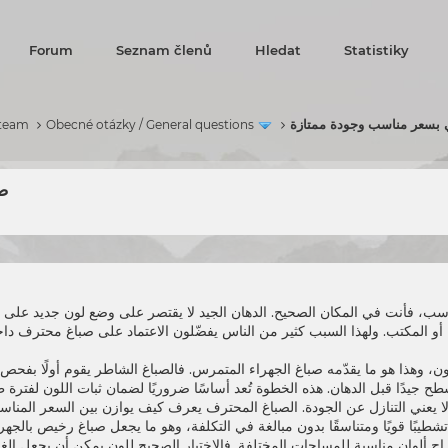
Forum
Seznam členů
Hledat
Statistiky
 بسعر مناسب وجودة ممتازة
 team
Obecné otázky / General questions
صب
ب، فأنت في المكان الصحيح. الدهان الجيد لا يقتصر على وضع لون جديد على ا
أو المكتب. ولهذا السبب كثير من الناس يفضّلون الاعتماد على صباغ محترف داخ
ن، وهذا هو ما يقدّمه
صباغ الجهرا
ء المتمرس. فالصباغ الشاطر يقوم أولًا بفحص 
ا يعني التنازل عن الجودة. الصباغ المحترف يعرف كيف يوازن بين السعر المنا
يبًا قويًا ومتناسقًا بدون مبالغة في التكلفة، وهو ما يجعل
صباغ رخيص بالجهرا
ح ألوان مناسبة للمساحات المختلفة. فالاختيار الصحيح للون يمكن أن يجعل الغرف