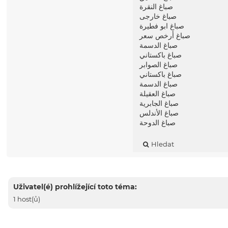
صباغ النقرة
صباغ خارجى
صباغ ابو فطيرة
صباغ أرخص سعر
صباغ الدسمة
صباغ باكستاني
صباغ الصوابر
صباغ باكستاني
صباغ الدسمة
صباغ العقيلة
صباغ الجابرية
صباغ الأندلس
صباغ الدوحة
Hledat
Uživatel(é) prohlížející toto téma:
1 host(ů)