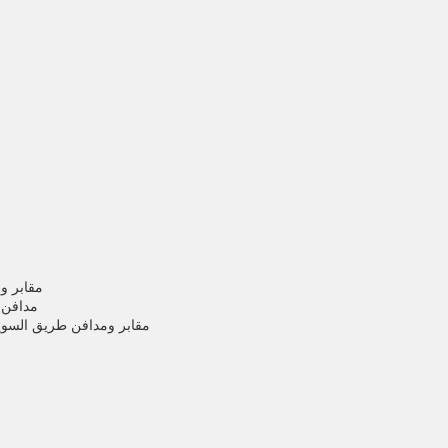
مقابر ومد
مدافن 
مقابر ومدافن طريق السويس مدخ