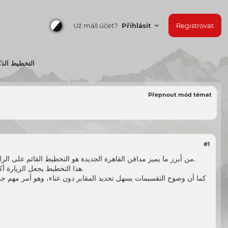
Už máš účet?
Přihlásit
Registrovat
التخطيط الذك
Přepnout mód témat
#1
هو التخطيط القائم على الراحة والتنظيم. الطرق الداخلية واسعة، والمسافات بين المقابر مدروسة لتقليل الزحام والحفاظ على الخصوصية.
من أبرز ما يميز
مدافن القاهرة الجديدة
هذا التخطيط يجعل الزيارة أكثر سهولة، خاصة لكبار السن، ويعكس رؤية مستقبلية تهدف إلى إنشاء بيئة هادئة ومحترمة تليق بحرمة المكان.
كما أن وضوح التقسيمات يسهل تحديد المقابر دون عناء، وهو أمر مهم ج