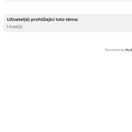
Uživatel(é) prohlížející toto téma:
1 host(ů)
Powered by
My