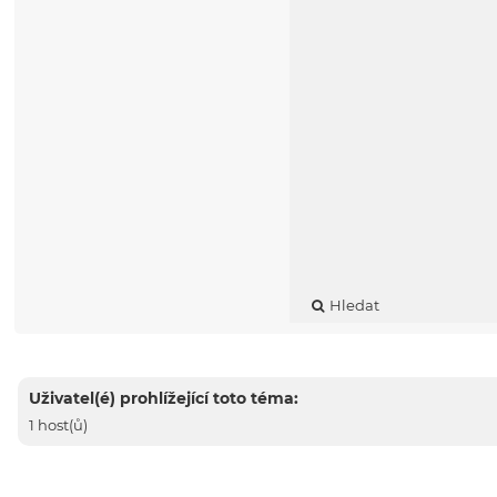
Hledat
Uživatel(é) prohlížející toto téma:
1 host(ů)