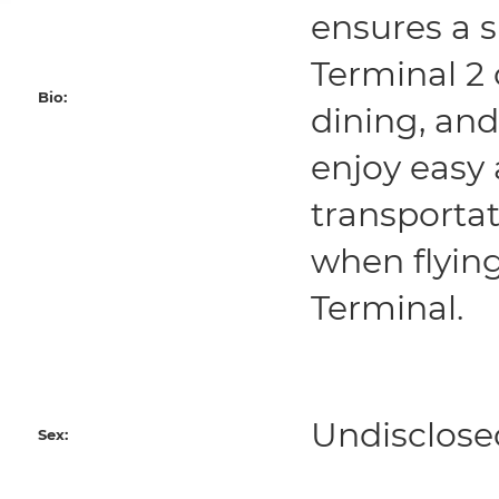
ensures a 
Terminal 2 
Bio:
dining, an
enjoy easy
transportat
when flying
Terminal.
Undisclose
Sex: