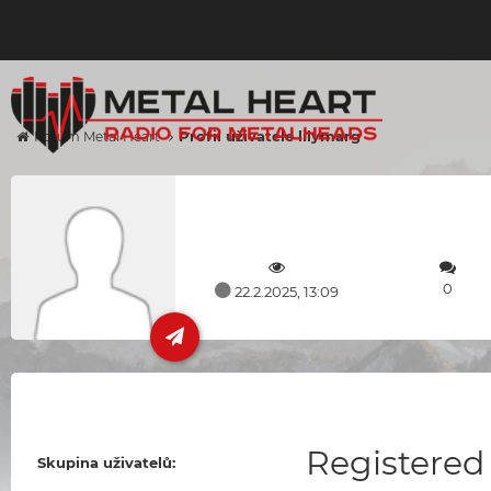
Profil uživatele lilymarg
Forum Metal Heart
0
22.2.2025, 13:09
Registered
Skupina uživatelů: