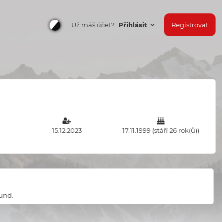
Už máš účet?
Přihlásit
Registrovat
15.12.2023
17.11.1999 (stáří 26 rok(ů))
ound.