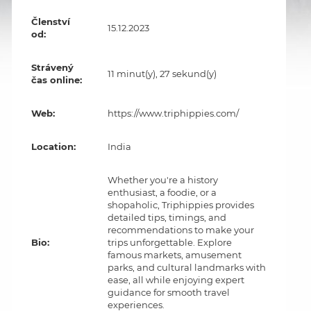
Členství
15.12.2023
od:
Strávený
11 minut(y), 27 sekund(y)
čas online:
Web:
https://www.triphippies.com/
Location:
India
Whether you're a history
enthusiast, a foodie, or a
shopaholic, Triphippies provides
detailed tips, timings, and
recommendations to make your
Bio:
trips unforgettable. Explore
famous markets, amusement
parks, and cultural landmarks with
ease, all while enjoying expert
guidance for smooth travel
experiences.