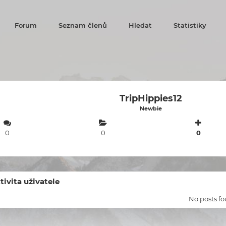
Forum
Seznam členů
Hledat
Statistiky
TripHippies12
Newbie
0
0
0
tivita uživatele
No posts f