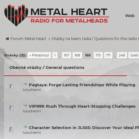
Web
Forum Metal Heart
Otázky na team rádia / Questions for the radio
Stránky ({1}):
« Předchozí
1
…
167
168
169
170
171
…
248
Další
Obecné otázky / General questions
Pagtaya: Forge Lasting Friendships While Playing
luluchiemi
VIP999: Rush Through Heart-Stopping Challenges
luluchiemi
Character Selection in JLSSS: Discover Your Ideal P
luluchiemi