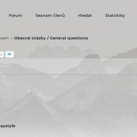
Forum
Seznam členů
Hledat
Statistiky
Obecné otázky / General questions
 team
 »
laystyle