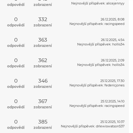
Nejnovější příspěvek
:
alicejennyy
odpovědí
zobrazení
0
332
26.12.2025, 8:08
Nejnovější příspěvek
:
racingspeed
odpovědí
zobrazení
0
363
26.12.2025, 4:54
Nejnovější příspěvek
:
hollis34
odpovědí
zobrazení
0
362
26.12.2025, 2:09
Nejnovější příspěvek
:
hollis34
odpovědí
zobrazení
0
346
25.12.2025, 17:30
Nejnovější příspěvek
:
federicjones
odpovědí
zobrazení
0
367
25.12.2025, 14:10
Nejnovější příspěvek
:
racingspeed
odpovědí
zobrazení
0
385
25.12.2025, 10:37
Nejnovější příspěvek
:
drlewiswatson537
odpovědí
zobrazení