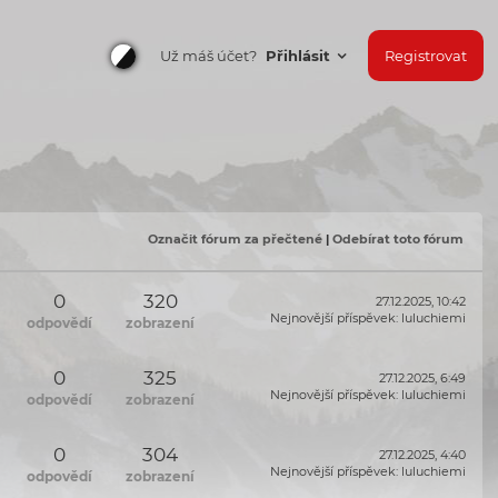
Už máš účet?
Přihlásit
Registrovat
Označit fórum za přečtené
|
Odebírat toto fórum
0
320
27.12.2025, 10:42
Nejnovější příspěvek
:
luluchiemi
odpovědí
zobrazení
0
325
27.12.2025, 6:49
Nejnovější příspěvek
:
luluchiemi
odpovědí
zobrazení
0
304
27.12.2025, 4:40
Nejnovější příspěvek
:
luluchiemi
odpovědí
zobrazení