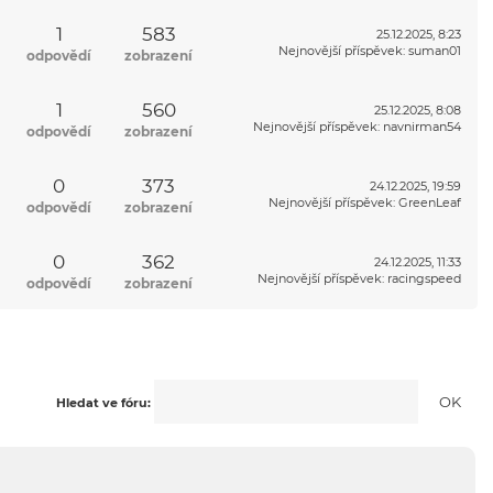
1
583
25.12.2025, 8:23
Nejnovější příspěvek
:
suman01
odpovědí
zobrazení
1
560
25.12.2025, 8:08
Nejnovější příspěvek
:
navnirman54
odpovědí
zobrazení
0
373
24.12.2025, 19:59
Nejnovější příspěvek
:
GreenLeaf
odpovědí
zobrazení
0
362
24.12.2025, 11:33
Nejnovější příspěvek
:
racingspeed
odpovědí
zobrazení
Hledat ve fóru: