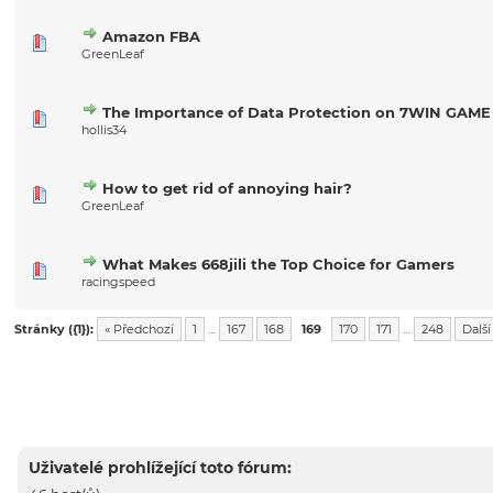
Amazon FBA
GreenLeaf
The Importance of Data Protection on 7WIN GAME
hollis34
How to get rid of annoying hair?
GreenLeaf
What Makes 668jili the Top Choice for Gamers
racingspeed
Stránky ({1}):
« Předchozí
1
…
167
168
169
170
171
…
248
Další
Uživatelé prohlížející toto fórum: