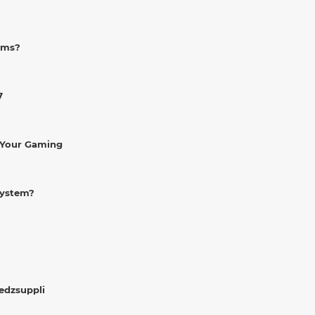
rms?
7
 Your Gaming
System?
Medzsuppli