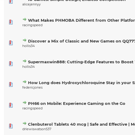
alicejennyy
What Makes PHMOBA Different from Other Platfo
racingspeed
Discover a Mix of Classic and New Games on QQ77
hollis34
Supermaxwin888: Cutting-Edge Features to Boost
hollis34
How Long does Hydroxychloroquine Stay in your 
federicjones
PH66 on Mobile: Experience Gaming on the Go
racingspeed
Clenbuterol Tablets 40 mcg | Safe and Effective | 
drlewiswatson537