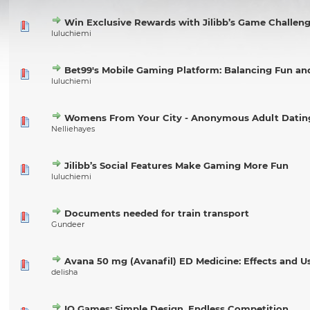
Win Exclusive Rewards with Jilibb’s Game Challen
luluchiemi
Bet99's Mobile Gaming Platform: Balancing Fun an
luluchiemi
Womens From Your City - Anonymous Adult Dating 
Nelliehayes
Jilibb’s Social Features Make Gaming More Fun
luluchiemi
Documents needed for train transport
Gundeer
Avana 50 mg (Avanafil) ED Medicine: Effects and U
delisha
IO Games: Simple Design, Endless Competition