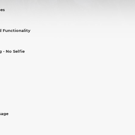
ges
d Functionality
- No Selfie
sage