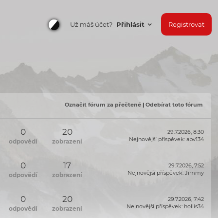
Už máš účet?
Přihlásit
Registrovat
Označit fórum za přečtené
|
Odebírat toto fórum
0
20
29.7.2026, 8:30
Nejnovější příspěvek
:
abv134
odpovědí
zobrazení
0
17
29.7.2026, 7:52
Nejnovější příspěvek
:
Jimmy
odpovědí
zobrazení
0
20
29.7.2026, 7:42
Nejnovější příspěvek
:
hollis34
odpovědí
zobrazení