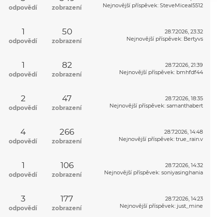
Nejnovější příspěvek
:
SteveMiceal5512
odpovědí
zobrazení
1
50
28.7.2026, 23:32
Nejnovější příspěvek
:
Bertyvs
odpovědí
zobrazení
1
82
28.7.2026, 21:39
Nejnovější příspěvek
:
bmhfdf44
odpovědí
zobrazení
2
47
28.7.2026, 18:35
Nejnovější příspěvek
:
samanthabert
odpovědí
zobrazení
4
266
28.7.2026, 14:48
Nejnovější příspěvek
:
true_rain.v
odpovědí
zobrazení
1
106
28.7.2026, 14:32
Nejnovější příspěvek
:
soniyasinghania
odpovědí
zobrazení
3
177
28.7.2026, 14:23
Nejnovější příspěvek
:
just_mine
odpovědí
zobrazení