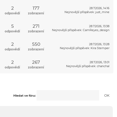
2
177
28.7.2026, 14:16
Nejnovější příspěvek
:
just_mine
odpovědí
zobrazení
5
271
28.7.2026, 13:38
Nejnovější příspěvek
:
CamReyes_design
odpovědí
zobrazení
2
550
28.7.2026, 13:28
Nejnovější příspěvek
:
Kira Stemper
odpovědí
zobrazení
2
267
28.7.2026, 13:01
Nejnovější příspěvek
:
chanchal
odpovědí
zobrazení
Hledat ve fóru: