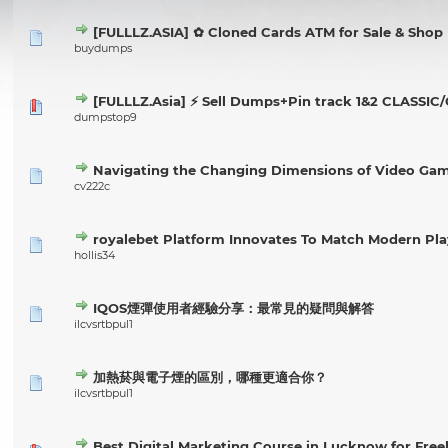
[FULLLZ.ASIA] ✿ Cloned Cards ATM for Sale & Shop
buydumps
[FULLLZ.Asia] ⚡ Sell Dumps+Pin track 1&2 CLASS
dumpstop9
Navigating the Changing Dimensions of Video Ga
cv222c
royalebet Platform Innovates To Match Modern P
hollis34
IQOS煙彈使用者經驗分享：最常見的疑問與解答
ilcvsrtbpul1
加熱菸與電子煙的區別，哪種更適合你？
ilcvsrtbpul1
Best Digital Marketing Course in Lucknow for Fr