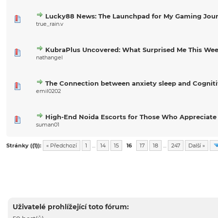
Lucky88 News: The Launchpad for My Gaming Jou
true_rain.v
KubraPlus Uncovered: What Surprised Me This We
nathangel
The Connection between anxiety sleep and Cognit
emil0202
High-End Noida Escorts for Those Who Appreciate
suman01
Stránky ({1}):
« Předchozí
1
…
14
15
16
17
18
…
247
Další »
Uživatelé prohlížející toto fórum: