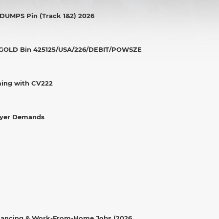
 DUMPS Pin (Track 1&2) 2026
IC/GOLD Bin 425125/USA/226/DEBIT/POWSZE
ming with CV222
layer Demands
eelancing & Work-From-Home Jobs (2026