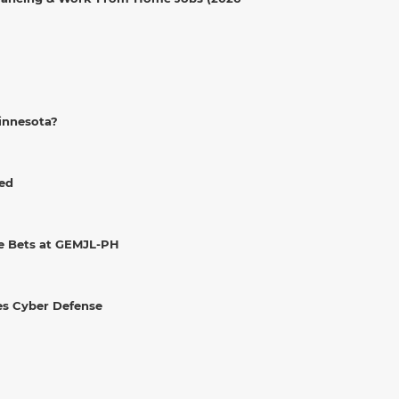
innesota?
ked
ve Bets at GEMJL-PH
es Cyber Defense