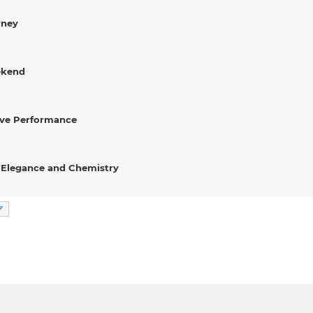
rney
ekend
ive Performance
 Elegance and Chemistry