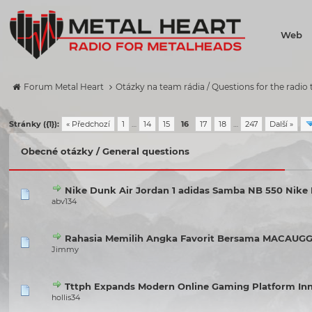
Web
Forum Metal Heart
Otázky na team rádia / Questions for the radio
Stránky ({1}):
« Předchozí
1
…
14
15
16
17
18
…
247
Další »
Obecné otázky / General questions
Nike Dunk Air Jordan 1 adidas Samba NB 550 Nike 
abv134
Rahasia Memilih Angka Favorit Bersama MACAUGG
Jimmy
Tttph Expands Modern Online Gaming Platform In
hollis34