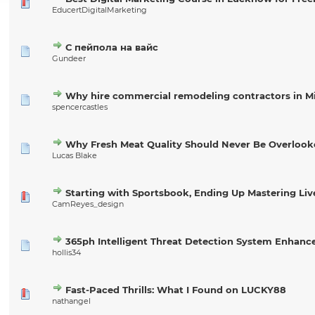
EducertDigitalMarketing
С пейпола на вайс
Gundeer
Why hire commercial remodeling contractors in M
spencercastles
Why Fresh Meat Quality Should Never Be Overloo
Lucas Blake
Starting with Sportsbook, Ending Up Mastering Li
CamReyes_design
365ph Intelligent Threat Detection System Enhanc
hollis34
Fast-Paced Thrills: What I Found on LUCKY88
nathangel